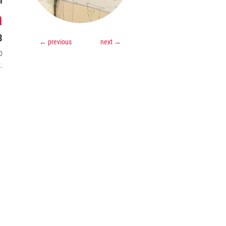
i
m
8
←
previous
next
→
0
.