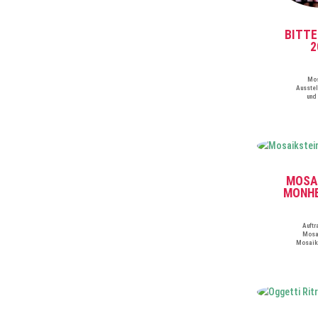
BITT
2
Mos
Ausstel
und
MOSA
MONHE
Auftr
Mosa
Mosaik