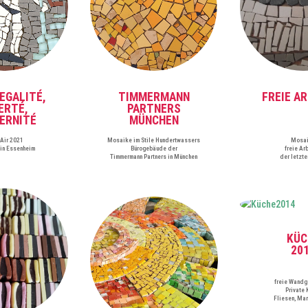
 EGALITÉ,
TIMMERMANN
FREIE A
ERTÉ,
PARTNERS
ERNITÉ
MÜNCHEN
nAir 2021
Mosaike im Stile Hundertwassers
Mosa
ein Essenheim
Bürogebäude der
freie Ar
Timmermann Partners in München
der letzte
KÜC
20
freie Wandg
Private 
Fliesen, Mar