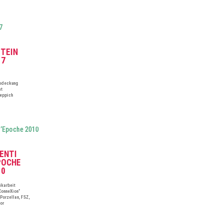
TEIN
17
Abdeckung
at
eppich
ENTI
POCHE
10
ikarbeit
ConneXion“
Porzellan, FSZ,
or