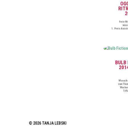
OG
RIT
2
freie M
mixe
1. Preis Ausst
BULB 
201
Mosaik-
zum Them
Wucher
Tiff
© 2026 TANJA LEBSKI