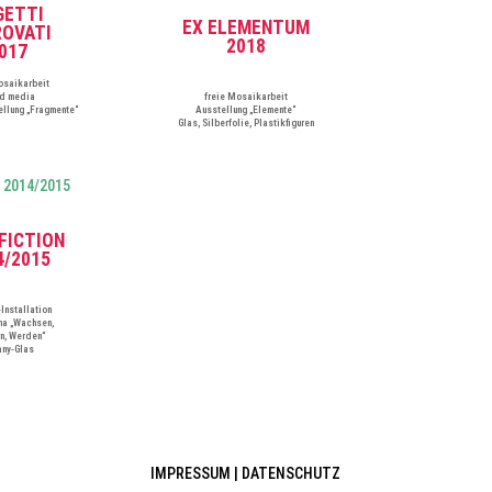
GETTI
EX ELEMENTUM
ROVATI
2018
017
osaikarbeit
d media
freie Mosaikarbeit
ellung „Fragmente“
Ausstellung „Elemente“
Glas, Silberfolie, Plastikfiguren
FICTION
4/2015
Installation
a „Wachsen,
n, Werden“
any-Glas
IMPRESSUM
|
DATENSCHUTZ