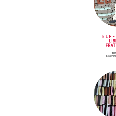
E L F –
LIB
FRAT
Plei
Kunstver