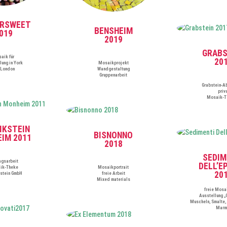
ERSWEET
BENSHEIM
019
2019
GRABS
aik für
20
lung in York
Mosaikprojekt
 London
Wandgestaltung
Gruppenarbeit
Grabstein-
priv
Mosaik-T
IKSTEIN
BISNONNO
IM 2011
2018
SEDIM
agsarbeit
DELL’E
ik-Theke
Mosaikportrait
20
stein GmbH
freie Arbeit
Mixed materials
freie Mosa
Ausstellung „
Muscheln, Smalte, 
Marm