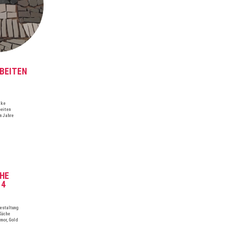
RBEITEN
ike
beiten
n Jahre
HE
14
estaltung
Küche
mor, Gold