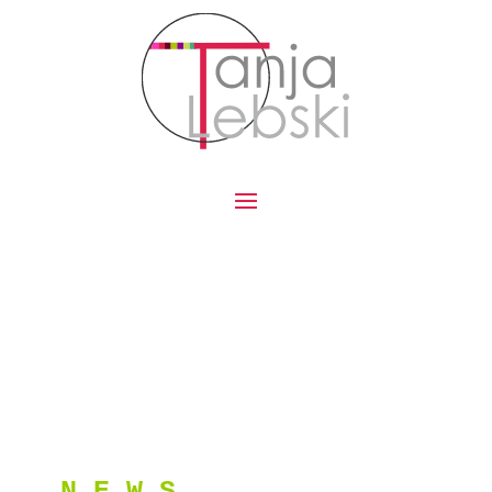
N E W S