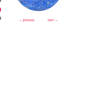
u
o
0
←
previous
next
→